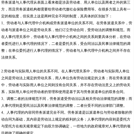
劳务派遣与人事代理从表面上看来都是涉及劳动者、用人单位以及两者之外的第三
方，而且劳务派遣机构都需要给劳动者代缴社会保险费用等。在很多方面上具有一
定的相似度，但实质上这是两种完全不同的制度，其具体的区别如下：
1、劳动者与人事代理中介机构或劳务派遣单位的关系不同。在劳务派遣关系中，劳
动者与派遣单位之间是劳动关系，他们订立劳动合同，受劳动法的调整和规范。而
在人事代理关系中，劳动者与人事代理中介机构之间的关系则要具体分析，在劳动
者委托进行人事代理的情况下，二者是委托关系，受合同法以及民事法律规范的调
整；在单位委托进行人事代理的情况下，劳动者与人事代理中介机构之间并不存在
法律关系。
2.劳动者与实际用人单位的关系不同。在人事代理关系中，劳动者与实际用人单位
之间是劳动法上规定的劳动关系，用人单位负有劳动法规定的义务；而在劳务派遣
中，劳动者与实际用人单位之间则没有合同关系，并不存在劳动法意义上的劳动关
系，实际用人单位对劳动者的管理和使用是基于其与劳务派遣单位的双务合同。
3、调整二者的法律规范不同，劳务派遣受劳动法以及相关劳动法律规范的调整；而
人事代理则是受民法以及民事法律规范的调整，二者分受不同的法律部门调整。
4、人事代理的内容同劳务派遣完全不同。劳务派遣是以派遣单位与劳动者致敬的劳
动合同为基础，其内容是劳动法上规定的权利的义务；人事代理的内容则是委托方
与受托方在相关规章规定下由双方协调确定，一些地方的政府规章对人事代理的项
目都做了明确的规定。