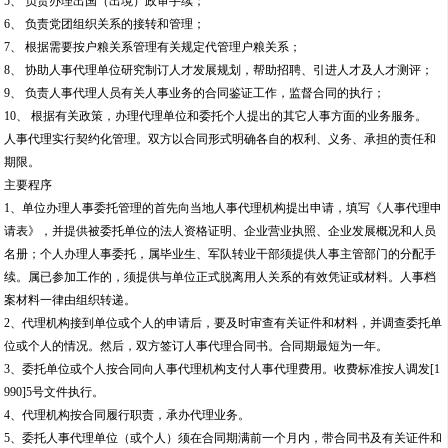
请表》，并提供被委托单位的法人资格证明、企业营业执照、企业发展概况和人员
名册；个人办理人事委托，属毕业生、军队转业干部须提供人事主管部门的分配手
续。属已参加工作的，须提供与单位正式脱离用人关系的有效凭证或材料。人事档
案材料一律由组织转递。
2、代理机构接到单位或个人的申请后，要及时审查有关证件和材料，并调查委托单
位或个人的情况。然后，双方签订人事代理合同书。合同期最短为一年。
3、委托单位或个人按合同向人事代理机构支付人事代理费用。收费标准按人调发[1
990]5号文件执行。
4、代理机构按合同履行职责，承办代理业务。
5、委托人事代理单位（或个人）须在合同期满前一个月内，带合同书及有关证件和
材料到代理机构重新办理有关手续，逾期不办者，从代理机构发出书面通知之日起
终止代理关系。
6、合同双方如需解除合同，须提前三十天告知对方。代理机构在履行合同时如有违
约，委托单位和个人有权上告代理机构的上级行政主管部门。
主要意义
1、是对人才社会化观念的再认识，促进了人才使用权与所有权的分离。马克思主义
的人才观是人具有社会性，是全社会的财富，为国家和人民所用。而传统的人事管
理是人才单位所有，致使人才对单位产生依附关系，普遍对下岗、失业有恐惧感，
而真正能干的人又不放不用。人事代理是对人才的社会化管理，把人才的所有权与
使用权区别开来，使各类人才割断了以人事档案为核心的对单位的依附关系，保证