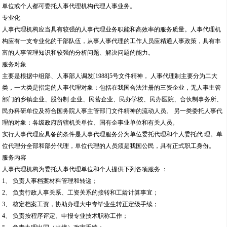
理的对象：各级政府所辖机关单位、国有企事业单位和有关人员。
实行人事代理应具备的条件是人事代理服务分为单位委托代理和个人委托代 理。单
位代理分全部和部分代理，单位代理的人员须是我国公民，具有正式职工身份。
服务内容
人事代理机构为委托人事代理单位和个人提供下列各项服务 ：
1、 负责人事档案材料管理和转递；
2、 负责行政人事关系、工资关系的接转和工龄计算事宜；
3、 核定档案工资，协助办理大中专毕业生转正定级手续；
4、 负责按程序评定、申报专业技术职称工作；
5、 负责办理出国（出境）政审手续；
6、 负责党团组织关系的接转和管理；
7、 根据需要按户粮关系管理有关规定代管理户粮关系；
8、 协助人事代理单位研究制订人才发展规划，帮助招聘、引进人才及人才测评；
9、 负责人事代理人员有关人事业务的合同鉴证工作，监督合同的执行；
10、 根据有关政策，办理代理单位和委托个人提出的其它人事方面的业务服务。
人事代理实行契约化管理。双方以合同形式明确各自的权利、义务、承担的责任和
期限。
主要程序
1、单位办理人事委托管理的首先向当地人事代理机构提出申请，填写《人事代理申