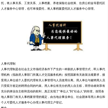
人事代理制
人事代理制是在社会主义市场经济条件下产生的一种新的人事管理方式，即人事代
理机构（指政府人事部门所属人才交流服务机构）按照国家有关政策法规要求，接
受用人单位或个人委托代理有关人事管理与人员使用分离。用人单位与被聘用人员
只受双方签定的聘用合同的约束。用人单位有充分的用人自主权，而劳动者则享有
充分的择业自主权和流动的权利，真正实现了“单位人”到“社会人”的转变。按照各
地人事部门有关人事档案管理的规定，由当地企事业单位、社会团体等用人单位和
个人可委托人才服务中心办理人事代理立户登记。
概念
人事代理制是指政府人事行政部门所属的人才流动服务机构，按照国家人事政策的
要求，接受用人单位或个人的委托，代理其相关的人事、人才业务。根据中组部、
人事部《流动人员人事档案管理暂行规定》，“流动人员人事档案管理机构为县以上
党委组织部门和政府人事部门所属的人才流动服务机构，其他任何单位不得擅自管
理流动人员人事档案；严禁个人保管他人人事档案。”按照各地人事部门有关人事档
案管理的规定，由当地企事业单位、社会团体等用人单位和个人可委托人才服务中
心办理人事代理立户登记。
特点
法制化