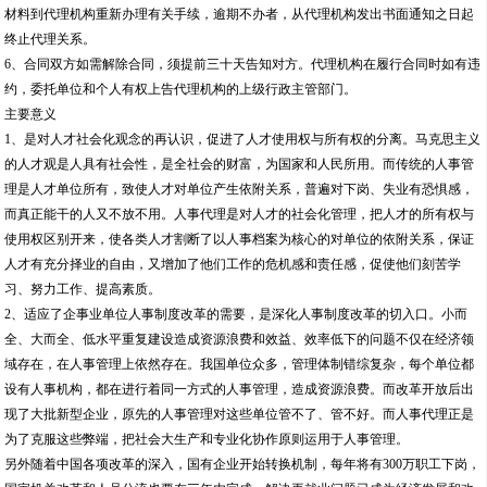
人才有充分择业的自由，又增加了他们工作的危机感和责任感，促使他们刻苦学
习、努力工作、提高素质。
2、适应了企事业单位人事制度改革的需要，是深化人事制度改革的切入口。小而
全、大而全、低水平重复建设造成资源浪费和效益、效率低下的问题不仅在经济领
域存在，在人事管理上依然存在。我国单位众多，管理体制错综复杂，每个单位都
设有人事机构，都在进行着同一方式的人事管理，造成资源浪费。而改革开放后出
现了大批新型企业，原先的人事管理对这些单位管不了、管不好。而人事代理正是
为了克服这些弊端，把社会大生产和专业化协作原则运用于人事管理。
另外随着中国各项改革的深入，国有企业开始转换机制，每年将有300万职工下岗，
国家机关改革和人员分流也要在三年内完成，解决再就业问题已成为经济发展和改
革的关键。而现有企事业普遍存在的“人才流失与富裕人员流不动，该走的走不了、
该进的进不来，已阻碍了企事业的发展。而实行人事代理制正是发挥市场对人力资
源配置的基础作用的重要内容。
3、人事代理制是面向21世纪，适应知识经济对人事管理高水平要求的重要内容。世
纪之交的世界经济发展日益重视科学技术，知识经济已经到来。知识经济定义为：
以智力资源的占有、配置，以科学技术为主的知识的生产、分配和使用为最重要因
素的经济。即知识经济同以往的农业、工业经济不同在于不是以物力资源和体力资
源为依托，而是以人的知识和智慧为依托。知识经济给人事管理带来的变化主要表
观在人才素质复合化、人才流动加速化、人才劳动分散化、组织结构虚拟化、人事