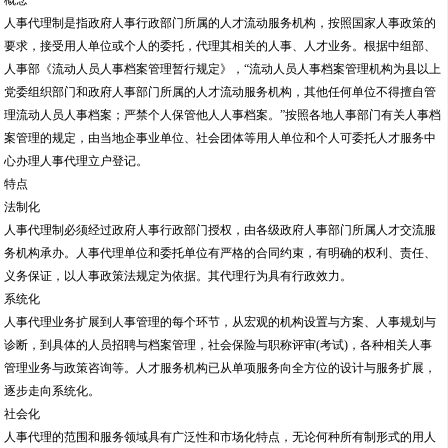
人事代理制必须经过政府人事行政部门授权，由各级政府人事部门所属人才交流服
务机构承办。人事代理单位和委托单位有严格的合同约束，有明确的权利、责任、
义务保证，以人事政策法规定为依据。其代理行为具有行政效力。
系统化
人事代理业务扩展到人事管理的每个环节，从宏观的机构设置与方案、人事规划与
诊断，到具体的人员招聘与档案管理，社会保险与职称评审(考试)，各种相关人事
管理业务与政策咨询等。人才服务机构已从单项服务向全方位的设计与服务扩展，
逐步走向系统化。
社会化
人事代理的范围和服务领域具有广泛性和市场化特点，无论何种所有制形式的用人
单位或个人都可委托人事代理机构代理人事业务。
专业化
人事代理机构应当具有较强的人事代理业务职能和高效率的服务质量。人事代理机
构应有一支专业化的干部队伍，从事人事代理的工作人员应精通人事政策，具有丰
富的人事管理知识和较强的分析问题、解决问题的能力。
服务对象
主要是根据中组部、人事部人调发[1988]5号文件精神， 人事代理制主要分为二大
类，一大类是指定的人事代理对象：包括在我国合法注册的三资企业，无人事主管
部门的乡镇企业、股份制 企业、民营企业、民办学校、民办医院、合伙制事务所、
民办科研单位及符合国务院人事主管部门文件精神的流动人员。 另一类委托人事代