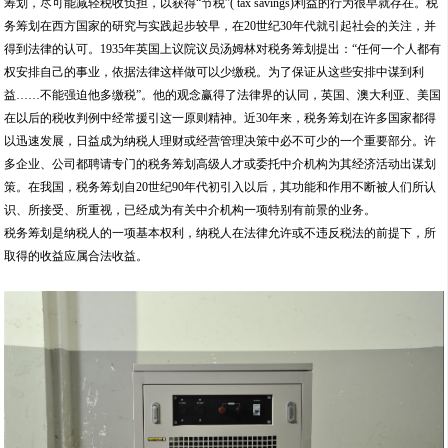
筹划，尽可能减轻税收负担，以获得“节税”( tax savings)利益的行为很早就存在。税
务筹划在西方国家的研究与实践起步较早，在20世纪30年代就引起社会的关注，并
得到法律的认可。1935年英国上议院议员汤姆林对税务筹划提出：“任何一个人都有
权安排自己的事业，依据法律这样做可以少缴税。为了保证从这些安排中谋到利
益……不能强迫他多缴税”。他的观念赢得了法律界的认同，英国、澳大利亚、美国
在以后的税收判例中经常援引这一原则精神。近30年来，税务筹划在许多国家都得
以迅速发展，日益成为纳税人理财或经营管理决策中必不可少的一个重要部分。许
多企业、公司都聘请专门的税务筹划高级人才或委托中介机构为其经济活动出谋划
策。在我国，税务筹划自20世纪90年代初引入以后，其功能和作用不断被人们所认
识、所接受、所重视，已经成为有关中介机构一项特别有前景的业务。
税务筹划是纳税人的一项基本权利，纳税人在法律允许或不违反税法的前提下，所
取得的收益应属合法收益。