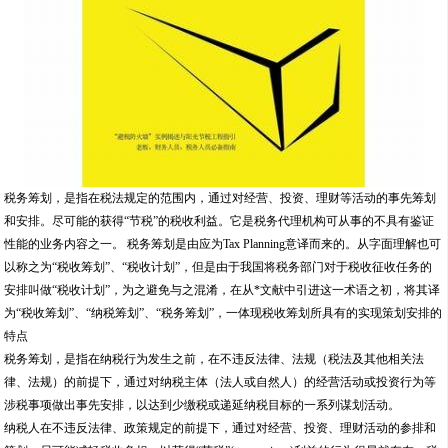
税务筹划，是指在税法规定的范围内，通过对经营、投资、理财等活动的事先筹划
和安排。尽可能的获得“节税”的税收利益。它是税务代理机构可从事的不具有鉴证
性能的业务内容之一。 税务筹划是由应为Tax Planning意译而来的。从字面理解也可
以称之为“税收筹划”、“税收计划”，但是由于我国将税务部门对于税收征收任务的
安排叫做“税收计划”，为之避免与之混淆，在从*文献中引进这一术语之初，将其译
为“税收筹划”、“纳税筹划”、“税务筹划”，一体现税收筹划所具有的实现策划安排的
特点
税务筹划，是指在纳税行为发生之前，在不违反法律、法规（税法及其他相关法
律、法规）的前提下，通过对纳税主体（法人或自然人）的经营活动或投资行为等
涉税事项做出事先安排，以达到少缴税或递延纳税目标的一系列谋划活动。
纳税人在不违反法律、政策规定的前提下，通过对经营、投资、理财活动的参排和