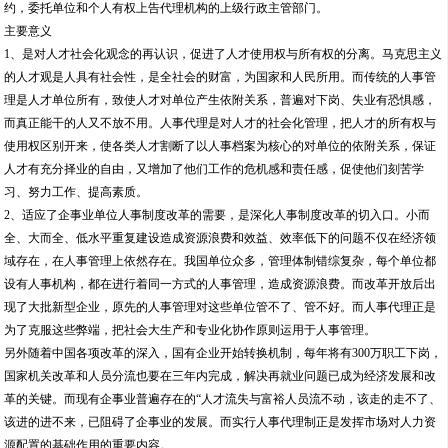
约，委托单位和个人有权上告代理机构的上级行政主管部门。
主要意义
1、是对人才社会化观念的再认识，促进了人才使用权与所有权的分离。马克思主义
的人才观是人具有社会性，是全社会的财富，为国家和人民所用。而传统的人事管
理是人才单位所有，致使人才对单位产生依附关系，普遍对下岗、失业有恐惧感，
而真正能干的人又不放不用。人事代理是对人才的社会化管理，把人才的所有权与
使用权区别开来，使各类人才割断了以人事档案为核心的对单位的依附关系，保证
人才有充分择业的自由，又增加了他们工作的危机感和责任感，促使他们刻苦学
习、努力工作、提高素质。
2、适应了企事业单位人事制度改革的需要，是深化人事制度改革的切入口。小而
全、大而全、低水平重复建设造成资源浪费和效益、效率低下的问题不仅在经济领
域存在，在人事管理上依然存在。我国单位众多，管理体制错综复杂，每个单位都
设有人事机构，都在进行着同一方式的人事管理，造成资源浪费。而改革开放后出
现了大批新型企业，原先的人事管理对这些单位管不了、管不好。而人事代理正是
为了克服这些弊端，把社会大生产和专业化协作原则运用于人事管理。
另外随着中国各项改革的深入，国有企业开始转换机制，每年将有300万职工下岗，
国家机关改革和人员分流也要在三年内完成，解决再就业问题已成为经济发展和改
革的关键。而现有企事业普遍存在的“人才流失与富裕人员流不动，该走的走不了、
该进的进不来，已阻碍了企事业的发展。而实行人事代理制正是发挥市场对人力资
源配置的基础作用的重要内容。