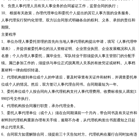
9、 负责人事代理人员有关人事业务的合同鉴证工作，监督合同的执行；
10、 根据有关政策，办理代理单位和委托个人提出的其它人事方面的业务服务。
人事代理实行契约化管理。双方以合同形式明确各自的权利、义务、承担的责任和
期限。
主要程序
1、单位办理人事委托管理的首先向当地人事代理机构提出申请，填写《人事代理申
请表》，并提供被委托单位的法人资格证明、企业营业执照、企业发展概况和人员
名册；个人办理人事委托，属毕业生、军队转业干部须提供人事主管部门的分配手
续。属已参加工作的，须提供与单位正式脱离用人关系的有效凭证或材料。人事档
案材料一律由组织转递。
2、代理机构接到单位或个人的申请后，要及时审查有关证件和材料，并调查委托单
位或个人的情况。然后，双方签订人事代理合同书。合同期最短为一年。
3、委托单位或个人按合同向人事代理机构支付人事代理费用。收费标准按人调发[1
990]5号文件执行。
4、代理机构按合同履行职责，承办代理业务。
5、委托人事代理单位（或个人）须在合同期满前一个月内，带合同书及有关证件和
材料到代理机构重新办理有关手续，逾期不办者，从代理机构发出书面通知之日起
终止代理关系。
6、合同双方如需解除合同，须提前三十天告知对方。代理机构在履行合同时如有违