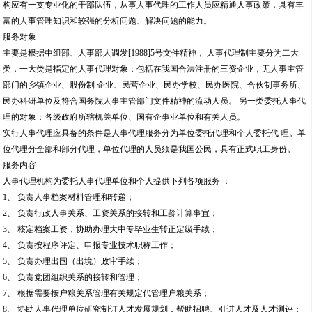
构应有一支专业化的干部队伍，从事人事代理的工作人员应精通人事政策，具有丰
富的人事管理知识和较强的分析问题、解决问题的能力。
服务对象
主要是根据中组部、人事部人调发[1988]5号文件精神， 人事代理制主要分为二大
类，一大类是指定的人事代理对象：包括在我国合法注册的三资企业，无人事主管
部门的乡镇企业、股份制 企业、民营企业、民办学校、民办医院、合伙制事务所、
民办科研单位及符合国务院人事主管部门文件精神的流动人员。 另一类委托人事代
理的对象：各级政府所辖机关单位、国有企事业单位和有关人员。
实行人事代理应具备的条件是人事代理服务分为单位委托代理和个人委托代 理。单
位代理分全部和部分代理，单位代理的人员须是我国公民，具有正式职工身份。
服务内容
人事代理机构为委托人事代理单位和个人提供下列各项服务 ：
1、 负责人事档案材料管理和转递；
2、 负责行政人事关系、工资关系的接转和工龄计算事宜；
3、 核定档案工资，协助办理大中专毕业生转正定级手续；
4、 负责按程序评定、申报专业技术职称工作；
5、 负责办理出国（出境）政审手续；
6、 负责党团组织关系的接转和管理；
7、 根据需要按户粮关系管理有关规定代管理户粮关系；
8、 协助人事代理单位研究制订人才发展规划，帮助招聘、引进人才及人才测评；