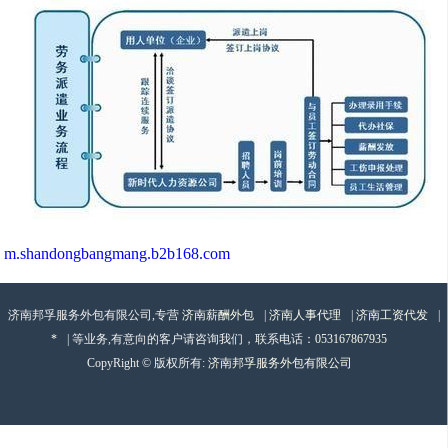
m.shandongbangmang.b2b168.com
济南邦孚服务外包有限公司,专营
济南薪酬外包
|
济南人事代理
|
济南工资代发
|
*
| 等业务,有意向的客户请咨询我们，联系电话：
053167867935
CopyRight © 版权所有:
济南邦孚服务外包有限公司