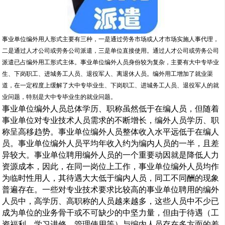
事业单位编外用人形式主要有三种，一是通过劳务市场或人才市场实施人事代理，
二是通过人才公司或劳务公司派遣，三是单位直接使用。通过人才公司或劳务公司
派遣已占编外用工形式主体。事业单位编外人员身份较为复杂，主要有大中专毕业
生、下岗职工、进城务工人员、退役军人、离退休人员。编外用工增加了就业渠
道，在一定程度上缓解了大中专毕业生、下岗职工、进城务工人员、退役军人的就
业问题，特别是大中专毕业生的就业问题。
事业单位编外人员总体学历、职称虽然低于在编人员，但随着
事业单位对专业技术人员需求的不断增长，编外人员学历、职
称呈高移趋势。事业单位编外人员整体收入水平远低于在编人
员。事业单位编外人员平均年收入约为编内人员的一半，且差
异较大。事业单位聘用编外人员的一个重要动因就是降低人力
资源成本，因此，在同一岗位上工作，事业单位编外人员均作
为临时性用人，其待遇大大低于编内人员，同工不同酬的现象
普遍存在。一些对专业技术要求比较高的事业单位聘用的编外
人员中，高学历、高职称的人员越来越多，这些人员中不少已
成为单位的业务骨干或不可缺少的中坚力量，但由于待遇（工
资福利、学习进修、管理使用等）与编内人员存在多方面的差