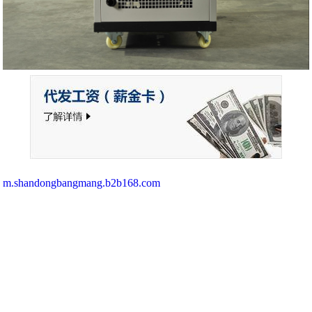
m.shandongbangmang.b2b168.com
济南邦孚服务外包有限公司,专营
济南薪酬外包
|
济南人事代理
|
济南工资代发
|
*
| 等业务,有意向的客户请咨询我们，联系电话：
053167867935
CopyRight © 版权所有:
济南邦孚服务外包有限公司