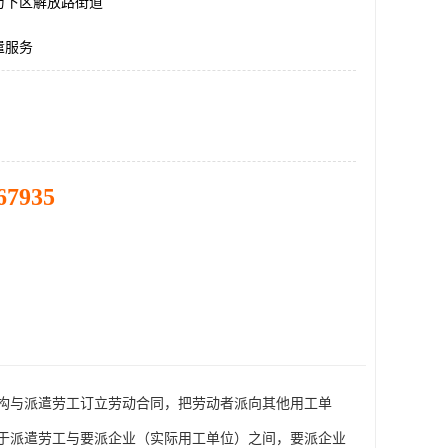
历下区解放路街道
遣服务
67935
构与派遣劳工订立劳动合同，把劳动者派向其他用工单
于派遣劳工与要派企业（实际用工单位）之间，要派企业