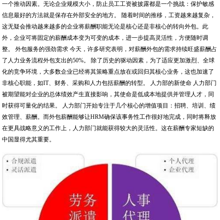
一个推动因素。无论企业规模大小，防止员工工资被披露都是一个挑战：保护敏感
信息最好的方法就是保存在外部安全的地方。 随着时间的推移，工资越来越复杂，
这无疑会推动越来越多的企业将薪酬职能无论是核心还是非核心的转向外包。此
外，企业可将固定的薪酬成本变为可变的成本，进一步提高灵活性，方便随时调
整。 外包服务的强劲需求 今天，许多研究表明，对薪酬外包的需求持续旺盛薪酬占
了人力业务流程外包支出的50%。 除了历史的驱动因素，为了适应更加激烈、全球
化的竞争环境，大多数企业已经将其策略重点放在或回归其核心业务，这也加速了
非核心职能，如IT、财务、采购和人力包括薪酬的转型。 人力部的新使命 人力部门
被期望能对企业的总体绩效产生直接影响，其使命是低成本地提供并管理人才，同
时获得可量化的结果。 人力部门开始专注于几个核心的增值项目：招聘、培训、绩
效管理、薪酬。而外包薪酬能够让HRM确保该事务性工作很好地完成，同时将释放
在更具战略意义的工作上，人力部门就能获得较大的灵活性。这在薪酬专家短缺的
中国显得尤其重要。