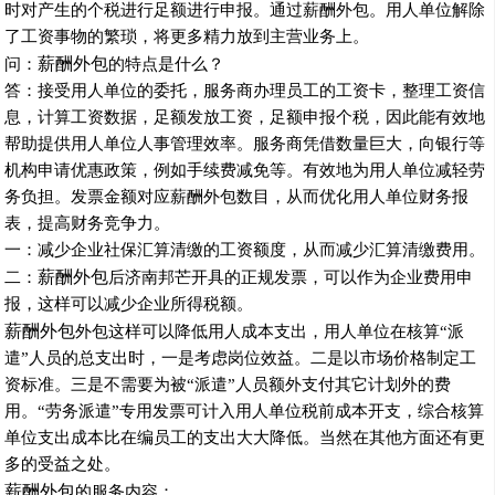
时对产生的个税进行足额进行申报。通过薪酬外包。用人单位解除
了工资事物的繁琐，将更多精力放到主营业务上。
薪酬外包
问：
的特点是什么？
答：接受用人单位的委托，服务商办理员工的工资卡，整理工资信
息，计算工资数据，足额发放工资，足额申报个税，因此能有效地
帮助提供用人单位人事管理效率。服务商凭借数量巨大，向银行等
机构申请优惠政策，例如手续费减免等。有效地为用人单位减轻劳
务负担。发票金额对应薪酬外包数目，从而优化用人单位财务报
表，提高财务竞争力。
一：减少企业社保汇算清缴的工资额度，从而减少汇算清缴费用。
薪酬外包
二：
后
济南邦芒
开具的正规发票，可以作为企业费用申
报，这样可以减少企业所得税额。
薪酬外包
外包这样可以降低用人成本支出，用人单位在核
算
“
派
遣
”
人员的总支出时，一是考虑岗位效益。二是以市场价格制定工
资标准。三是不需要为被
“
派遣
”
人员额外支付其它计划外的费
用。
“
劳务派遣
”
专用发票可计入用人单位税前成本开支，综合核算
单位支出成本比在编员工的支出大大降低。当然在其他方面还有更
多的受益之处。
薪酬外包
的服务内容：