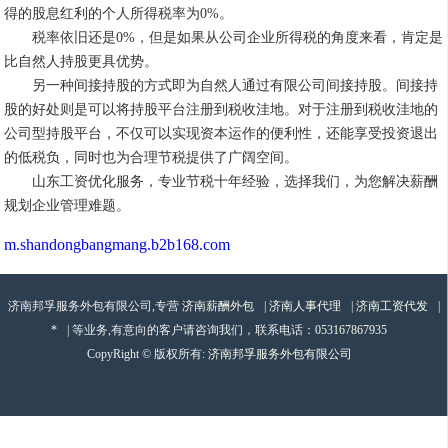
得的股息红利的个人所得税率为0%。
税率依旧还是
0%，但是如果从公司企业所得税的角度来看，肯定是
比自然人持股更具优势。
另一种间接持股的方式即为自然人通过有限公司间接持股。间接持
股的好处则是可以将持股平台注册到税收洼地。对于注册到税收洼地的
公司型持股平台，不仅可以实现资本运作的便利性，还能享受投资退出
的低税负，同时也为合理节税提供了广阔空间。
山东工资优化服务，
专业节税十年经验，选择我们，为您解决薪酬
规划企业管理难题。
m.shandongbangmang.b2b168.com
济南邦孚服务外包有限公司,专营
济南薪酬外包
|
济南人事代理
|
济南工资代发
|
*
| 等业务,有意向的客户请咨询我们，联系电话：
053167867935
CopyRight © 版权所有:
济南邦孚服务外包有限公司