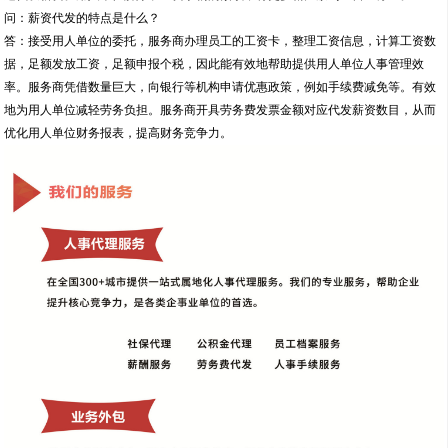
众所周知：工资是给企业给员工的报酬，但是有时候除了实际工资的发放外，发放
的过程还会提高企业的经营成本。例如：请临时工、或者项目外包给私人，费用进
出需要做账；税负太高需要合法避税等等。这个时候，企业需要有资质的公司为他
们代发薪资，例如山东邦孚服务外包有限公司
据了解，代发薪资业务在某些地区是人力资源公司的成熟业务之一，但是在山东省
还是比较少见。为了了解他们的具体操作方法我们采访了山东邦孚服务外包有限公
司。
问：您能简单地介绍一下什么是代发薪资么？
答：用人单位按月将劳务费用务费用通过银行转账支付服务商。由服务商通过用人
单位提供的工资表进行工资的足额发放。同时对产生的个税进行足额进行申报。通
过代发薪资。用人单位解除了工资事物的繁琐，将更多精力放到主营业务上。
问：薪资代发的特点是什么？
答：接受用人单位的委托，服务商办理员工的工资卡，整理工资信息，计算工资数
据，足额发放工资，足额申报个税，因此能有效地帮助提供用人单位人事管理效
率。服务商凭借数量巨大，向银行等机构申请优惠政策，例如手续费减免等。有效
地为用人单位减轻劳务负担。服务商开具劳务费发票金额对应代发薪资数目，从而
优化用人单位财务报表，提高财务竞争力。