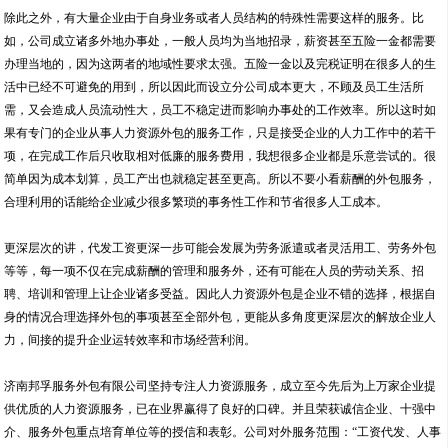
除此之外，有大量企业由于自身业务或者人员结构的特殊性需要这样的服务。比
如，公司成立诸多外地办事处，一般人员均为当地招录，薪资甚至五险一金都需要
办理当地的，因为这两者的地域性要求太强。五险一金以及完税证明在很多人的生
活中已经不可避免的用到，所以因此而设立分公司成本更大，不顾及员工生活所
需，又会造成人员流动性大，员工不稳定进而影响办事处的工作效率。所以这时如
果有专门的企业从事人力资源外包的服务工作，只是接受企业的人力工作中的若干
项，在完成工作后只收取相对低廉的服务费用，我想很多企业都是乐意尝试的。很
简单因为成本划算，员工产出也就稳定甚至更高。所以不要小看薪酬的外包服务，
合理利用的话能给企业减少很多繁琐的事务性工作和节省很多人工成本。
更深层次的讲，代发工资更深一步可能会发展为劳务派遣或者灵活用工、劳务外包
等等，每一项不仅在完成薪酬的管理和服务外，还有可能在人员的劳动关系、招
聘、培训和管理上让企业诸多受益。因此人力资源外包是企业不错的选择，根据自
身的情况合理选择外包的事项甚至全部外包，更能从多角度更深层次的解放企业人
力，间接的提升企业运转效率和市场经营利润。
济南邦孚服务外包有限公司坚持专注人力资源服务，成立至今先后为上万家企业提
供优质的人力资源服务，已在业界赢得了良好的口碑。并且荣获诚信企业、十强中
介、服务外包重点培育单位等的授信和表彰。公司对外服务范围：“工资代发、人事