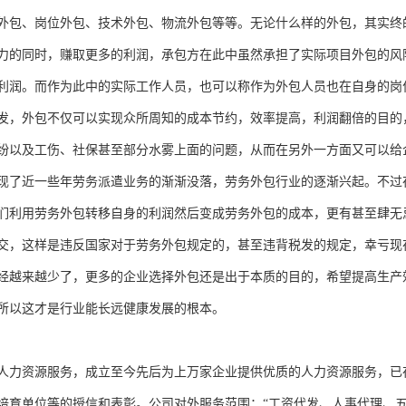
外包、岗位外包、技术外包、物流外包等等。无论什么样的外包，其实终
力的同时，赚取更多的利润，承包方在此中虽然承担了实际项目外包的风
利润。而作为此中的实际工作人员，也可以称作为外包人员也在自身的岗
发，外包不仅可以实现众所周知的成本节约，效率提高，利润翻倍的目的
纷以及工伤、社保甚至部分水雾上面的问题，从而在另外一方面又可以给
现了近一些年劳务派遣业务的渐渐没落，劳务外包行业的逐渐兴起。不过
们利用劳务外包转移自身的利润然后变成劳务外包的成本，更有甚至肆无
交，这样是违反国家对于劳务外包规定的，甚至违背税发的规定，幸亏现
经越来越少了，更多的企业选择外包还是出于本质的目的，希望提高生产
所以这才是行业能长远健康发展的根本。
人力资源服务，成立至今先后为上万家企业提供优质的人力资源服务，已
培育单位等的授信和表彰。公司对外服务范围：“工资代发、人事代理、