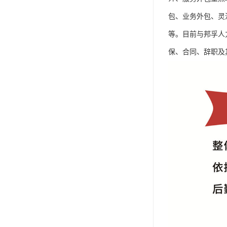
包、业务外包、灵
等。目前与邦孚人
保、合同、辞职及