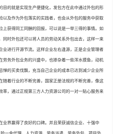
的目的就是实现生产便捷化，发包方在此中通过外包的形
险以及作为外包落实的实践者，也会从外包的服务中获取
位上获得同工同酬的回报，可以说是一举三得的事情。如
，同时外包还可以将人员的劳动关系外包出去，这样一来
企业进行开源节流。这样企业左右逢源，正是企业管理者
在劳务外包业务的兴盛中，也掺杂着一些浑水摸鱼，动机
忌惮的买卖伐飘，充当自己企业的成本已达到减少企业所
在随着行业的不断完善，国家正册法规的不断完善，像这
效率，通过正规第三方人力资源公司的一对一贴心服务来
在业界赢得了良好的口碑。并且荣获诚信企业、十强中
五险一金代理、人力资源、劳务派遣、劳务外包、项目外