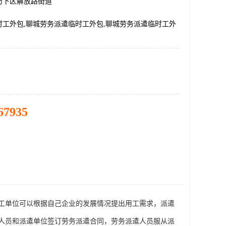
历下区解放路街道
时工外包,聊城劳务派遣临时工外包,聊城劳务派遣临时工外
67935
工单位可以根据自己企业的发展情况提出用工需求，派遣
人员和派遣单位签订劳务派遣合同，劳务派遣人员服从派