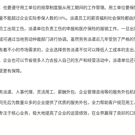
，也要遵守用工单位的规章制度服从用工期间的工作管理。用工单位要保
量不能超过企业实际参保人数的10%。派遣员工的薪资福利社会保险都
员工出现工伤，派遣单位负责工伤的申报和医疗保险的报销工作，一旦出
成可通过当地劳动仲裁部门进行协调。虽然劳务派遣近几年受到了严格的
有着不小的市场需求的，企业选择劳务派遣不仅可以降低人工成本的支出
。企业也可以节省很多人力去投入自己的生产和经营活动中，派遣单位还
营更有保障。
务派遣、人事代理、灵活用工、薪酬外包、企业管理咨询等的服务外包机
司先后为数量众多的企业提供了优质的服务外包，全力帮助客户规范用工
专注于核心业务，极大地提高了企业的运营绩效，在业界赢得了良好的口