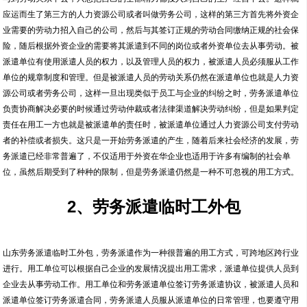
应运而生了第三方的人力资源公司或者叫做劳务公司，这样的第三方首先将外资企
业需要的劳动力招入自己的公司，然后与其签订正规的劳动合同缴纳正规的社会保
险，随后根据外资企业的需要将其派遣到不同的岗位或者外资单位去从事劳动。被
派遣单位有使用派遣人员的权力，以及管理人员的权力，被派遣人员必须服从工作
单位的规章制度和管理。但是被派遣人员的劳动关系仍然在派遣单位也就是人力资
源公司或者劳务公司，这样一旦出现类似于员工与企业的纠纷之时，劳务派遣单位
负责协商解决必要的时候通过劳动仲裁或者法律渠道解决劳动纠纷，但是如果判定
责任在用工一方也就是被派遣单的责任时，被派遣单位通过人力资源公司支付劳动
者的补偿或者损失。这只是一开始劳务派遣的产生，随着后来社会经济的发展，劳
务派遣已经非常普遍了，不仅适用于外资在华企业也适用于许多有编制的社会单
位，虽然后期受到了种种的限制，但是劳务派遣仍然是一种不可忽视的用工方式。
2、劳务派遣临时工外包
山东劳务派遣临时工外包，劳务派遣作为一种很普遍的用工方式，可跨地区跨行业
进行。用工单位可以根据自己企业的发展情况提出用工需求，派遣单位提供人员到
企业去从事劳动工作。用工单位和劳务派遣单位签订劳务派遣协议，被派遣人员和
派遣单位签订劳务派遣合同，劳务派遣人员服从派遣单位的日常管理，也要遵守用