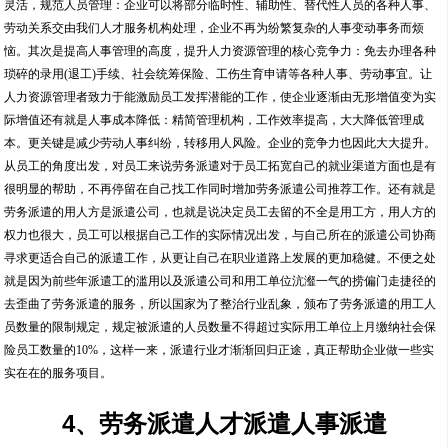
灵活，规范人员管理：企业可以将部分临时性、辅助性、替代性人员的各种人事、
劳动关系交由我们人才服务机构处理，企业不再为纷繁复杂的人事变动事务而烦
恼。其次是提高人事管理的高度，提升人力资源管理的核心竞争力：免去办理各种
琐碎的录用(退工)手续、社会统筹保险、工伤生育申请等各种人事、劳动事宜。让
人力资源管理者致力于能激励员工发挥潜能的工作，使企业逐渐由无形增值变为实
际增值还有就是人事成本降低：精简管理机构，工作效率提高，大大降低管理成
本。更关键是减少劳动人事纠纷，转移用人风险。企业的竞争力也因此大大提升。
从员工的角度出发，对员工来说劳务派遣对于员工拓宽自己的就业渠道方面也是有
很明显的帮助，不再停留在自己找工作同时增加劳务派遣公司推荐工作。还有就是
劳务派遣的用人方是派遣公司，也就是说决定员工去留的不全是用工方，用人方的
权力也很大，员工可以根据自己工作的实际情况出发，与自己所在的派遣公司协商
寻求更适合自己的派遣工作，从更让自己在职业道路上发展的更加稳健。不便之处
就是因为前些年派遣工的滥用以及派遣公司和用工单位沆瀣一气的捞偏门走捷径的
去歪曲了劳务派遣的服务，所以国家为了整治行业乱象，颁布了劳务派遣的用工人
员数量的限制规定，规定被派遣的人员数量不得超过实际用工单位上月缴纳社会保
险员工数量的10%，这样一来，派遣行业才渐渐回归正途，真正帮助企业做一些实
实在在的服务项目。
4、劳务派遣人才派遣人事派遣