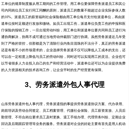
工单位的规章制度服从用工期间的工作管理。用工单位要保障劳务派遣员工和其公
司内同岗位员工实行同工同酬的原则，派遣员工的数量不能超过企业实际参保人数
的10%。派遣员工的薪资福利社会保险都由用工单位每月支付给派遣单位，再由派
遣单位按时足额进行发放和缴纳。如员工出现工伤，派遣单位负责工伤的申报和医
疗保险的报销工作，一旦出现劳动纠纷，用工单位和派遣单位要共同和员工进行沟
通协商解决，协商不成可通过当地劳动仲裁部门进行协调。虽然劳务派遣近几年受
到了严格的管控，但那都是为了清除行业内鱼目混珠的不法分子，真正的劳务派遣
还是有着不小的市场需求的，企业选择劳务派遣不仅可以降低人工成本的支出，还
可以在一定程度上降低与员工的劳动纠纷，同时还可以实现用工的灵活。企业也可
以节省很多人力去投入自己的生产和经营活动中，派遣单位还可以为企业提供免费
的人力资源相关的技术咨询工作，让企业平时的生产经营更有保障。
3、劳务派遣外包人事代理
山东劳务派遣外包人事代理，劳务派遣指的事提供劳务派遣协议方案、代办录用、
岗前培训及劳动合同签定、员工档案管理、代缴社会保险、员工薪资发放、人员后
勤管理、不符合岗位要求员工及时更换、退工手续办理、代理劳务纠纷、定期企业
回访及后期跟踪管理等业务的服务。劳务派遣对企业的好处主要有首先是用人机动