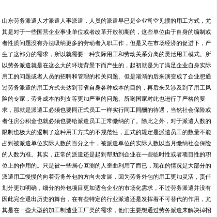
山东劳务派遣人才派遣人事派遣，人员的派遣早已是企业司空见惯的用工方式，尤
其是对于一些国营企业事业单位或者改革开放初期的，这些单位由于自身的编制或
者性质问题没有办法吸纳更多的劳动者入职工作，但是又在市场经济的促进下，产
生了这部分的需求，所以就需要一种实际用工和劳动关系分离的灵活用工模式。所
以劳务派遣就是在这么大的环境背景下而产生的，起初就是为了满足企业自身实际
用工的问题或者人员的招聘和管理的相关问题。但是渐渐的后来演变成了企业想通
过劳务派遣的用工方式去达到节省自身各种成本的目的，再后来又涉及到了用工风
险的专家，劳务成本的列支等更加严重的问题。所哟国家对此也进行了严格的要
求，那就是派遣工必须也要同正式员工一样实行同工同酬的待遇，当然社会保险或
者住房公积金也就必须也要给派遣员工正常缴纳的了。除此之外，对于派遣人数的
限制也极大的遏制了这种用工方式的不规范性，正式的规定是派遣员工的数量不能
占到被派遣单位实际人数的百分之十，被派遣单位的实际人数以当月缴纳社会保险
的人数为准。其实，正常的派遣还是起到帮助到企业在一些临时性或者项目性的职
位上的作用的。只是被一些居心叵测的人歪曲利用了而已，现在的情况是大部分的
派遣用工慢慢的向着劳务外包的方向去发展，因为劳务外包的用工更加灵活，责任
划分更加明确，细分的外包项目更加适合企业的市场化需求，不过劳务派遣并没有
因此完全退出历史的舞台，在有些特定的行业派遣还是发挥着不可替代的作用，尤
其是在一些大型的加工制造业工厂类的需求，他们主要想通过劳务派遣来解决掉招