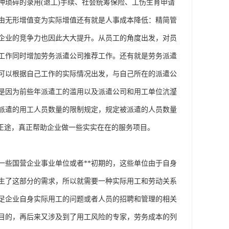
种琐碎的录用
(退工)手续、社会统筹保险、工伤生育申请
由无形增值变为实际增值还有就是人事成本降低：精简管
企业的竞争力也因此大大提升。从员工的角度出发，对员
工作同时增加劳务派遣公司推荐工作。还有就是劳务派遣
可以根据自己工作的实际情况出发，与自己所在的派遣公
是因为前些年派遣工的滥用以及派遣公司和用工单位沆瀣
派遣的用工人员数量的限制规定，规定被派遣的人员数量
正途，真正帮助企业做一些实实在在的服务项目。
一些国营企业事业单位或者**初期的，这些单位由于自身
生了这部分的需求，所以就需要一种实际用工和劳动关系
足企业自身实际用工的问题或者人员的招聘和管理的相关
目的，再后来又涉及到了用工风险的专家，劳务成本的列