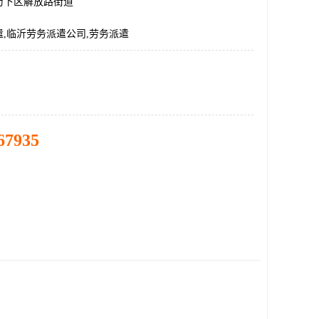
历下区解放路街道
,临沂劳务派遣公司,劳务派遣
67935