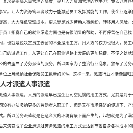
。其次是提高人事管理的高度，提升人力资源管理的竞争力：免去办理各
事宜。让人力资源管理者致力于能激励员工发挥潜能的工作，使企业逐渐
提高，大大降低管理成本。更关键是减少劳动人事纠纷，转移用人风险。
于员工拓宽自己的就业渠道方面也是有很明显的帮助，不再停留在自己找
司，也就是说决定员工去留的不全是用工方，用人方的权力也很大，员工
自己的派遣工作，从更让自己在职业道路上发展的更加稳健。不便之处就
径的去歪曲了劳务派遣的服务，所以国家为了整治行业乱象，颁布了劳务
单位上月缴纳社会保险员工数量的10%，这样一来，派遣行业才渐渐回归
遣人才派遣人事派遣
派遣人事派遣，人员的派遣早已是企业司空见惯的用工方式，尤其是对于
题没有办法吸纳更多的劳动者入职工作，但是又在市场经济的促进下，产
式。所以劳务派遣就是在这么大的环境背景下而产生的，起初就是为了满
后来演变成了企业想通过劳务派遣的用工方式去达到节省自身各种成本的