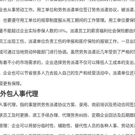
业去从事劳动工作。用工单位和劳务派遣单位签订劳务派遣协议，被派遣
，也要遵守用工单位的规章制度服从用工期间的工作管理。用工单位要保
量不能超过企业实际参保人数的
10%。派遣员工的薪资福利社会保险都
员工出现工伤，派遣单位负责工伤的申报和医疗保险的报销工作，一旦出
成可通过当地劳动仲裁部门进行协调。虽然劳务派遣近几年受到了严格的
有着不小的市场需求的，企业选择劳务派遣不仅可以降低人工成本的支出
。企业也可以节省很多人力去投入自己的生产和经营活动中，派遣单位还
营更有保障。
遣外包人事代理
人事代理，指的事提供劳务派遣协议方案、录用、岗前培训及劳动合同签
求员工及时更换、退工手续办理、代理劳务纠纷、定期企业回访及后期跟
管理：企业可以将部分临时性、辅助性、替代性人员的各种人事、劳动关