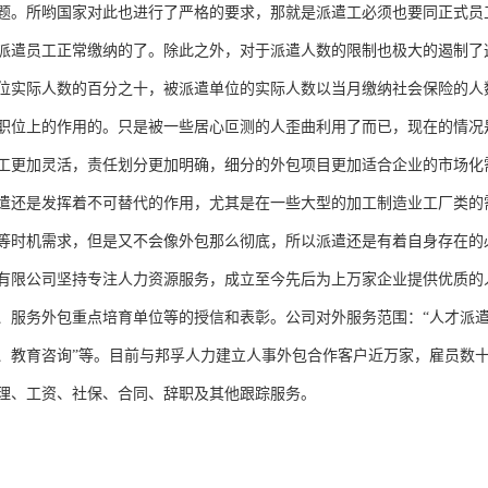
题。所哟国家对此也进行了严格的要求，那就是派遣工必须也要同正式员
派遣员工正常缴纳的了。除此之外，对于派遣人数的限制也极大的遏制了
位实际人数的百分之十，被派遣单位的实际人数以当月缴纳社会保险的人
职位上的作用的。只是被一些居心叵测的人歪曲利用了而已，现在的情况
工更加灵活，责任划分更加明确，细分的外包项目更加适合企业的市场化
遣还是发挥着不可替代的作用，尤其是在一些大型的加工制造业工厂类的
等时机需求，但是又不会像外包那么彻底，所以派遣还是有着自身存在的
有限公司坚持专注人力资源服务，成立至今先后为上万家企业提供优质的
、服务外包重点培育单位等的授信和表彰。公司对外服务范围：
“人才派
、教育咨询”等。目前与邦孚人力建立人事外包合作客户近万家，雇员数
理、工资、社保、合同、辞职及其他跟踪服务。