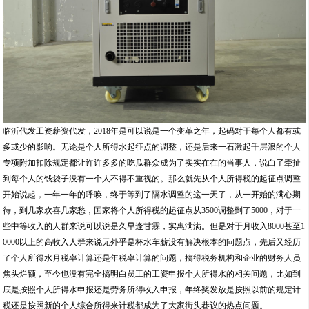
临沂代发工资薪资代发，2018年是可以说是一个变革之年，起码对于每个人都有或
多或少的影响。无论是个人所得水起征点的调整，还是后来一石激起千层浪的个人
专项附加扣除规定都让许许多多的吃瓜群众成为了实实在在的当事人，说白了牵扯
到每个人的钱袋子没有一个人不得不重视的。那么就先从个人所得税的起征点调整
开始说起，一年一年的呼唤，终于等到了隔水调整的这一天了，从一开始的满心期
待，到几家欢喜几家愁，国家将个人所得税的起征点从3500调整到了5000，对于一
些中等收入的人群来说可以说是久旱逢甘霖，实惠满满。但是对于月收入8000甚至1
0000以上的高收入人群来说无外乎是杯水车薪没有解决根本的问题点，先后又经历
了个人所得水月税率计算还是年税率计算的问题，搞得税务机构和企业的财务人员
焦头烂额，至今也没有完全搞明白员工的工资申报个人所得水的相关问题，比如到
底是按照个人所得水申报还是劳务所得收入申报，年终奖发放是按照以前的规定计
税还是按照新的个人综合所得来计税都成为了大家街头巷议的热点问题。