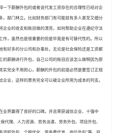
释一下薪酬外包的或者说代发工资存在的合理性已经对企
多，部门林立。比如财务部门有可能就有多人甚至又细分
将企业的收支和账目做的漂亮，如何帮助企业在遵纪守法
工作，虽然也是很重要的但是毕竟是有可替代性的。所以
地有好多的分公司和办事处，无论是社会保险还是工资都
工的薪酬进行外包，自己公司的账目应该怎么做啊因为原
。其实完全不用担心，薪酬的外包的前提必然是要签订正规
给企业，这样的票务完全可以被企业所用为成本的列支。
在业界赢得了良好的口碑。并且荣获诚信企业、十强中
社保代理、人力资源、劳务派遣、劳务外包、项目外包、
务流程外包、个税优化、劳务费代发、岗位外包”等。目