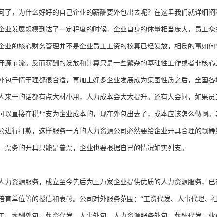
问了，为什么好好的自己企业的薪酬要外包出去呢？在这里我们就详细阐
企业发展规模到达了一定程度的时候，企业自身的体量相当庞大，员工众
企业的核心财务管理并不是企业员工工资的核算已经发放，相反的事如何
开源节流。反而薪酬的发放和计算只是一些繁杂的基础性工作或者非核心
外包于情于理都很合适，再加上好多企业发展成为集团性质之后，全国各
人来干的话都有点大材小用，人力成本会大大提升。还有人会问，如果员
可以直接在税**支为企业成本的，现在外包出去了，成本应该怎么做啊
公进行打款，这样服务一方的人力资源公司必然要给企业开具合理的飘舞
，票务的开具只能是普票，企业也要根据自己的情况如实列支。
人力资源服务，成立至今先后为上万家企业提供优质的人力资源服务，已
培育单位等的授信和表彰。公司对外服务范围：“工资代发、人事代理、
工、薪酬外包、薪资代发、人事外包、人力资源服务外包、薪酬代发、业