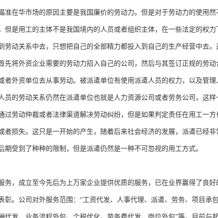
期瞄准在华市场的原因主要是我国廉价的劳动力。但是对于劳动力的使用
。但是用工的主体不是我国境内的人员或者组织主体，在一些法定的权力
到劳动关系中去，只想把自己的全部精力都投入到自己的生产经营中去。
首先将外资企业需要的劳动力招入自己的公司，然后与其签订正规的劳动
或者外资单位去从事劳动。被派遣单位有使用派遣人员的权力，以及管理
人员的劳动关系仍然在派遣单位也就是人力资源公司或者劳务公司，这样
通过劳动仲裁或者法律渠道解决劳动纠纷，但是如果判定责任在用工一方
或者损失。这只是一开始的产生，随着后来社会经济的发展，派遣已经非
后期受到了种种的限制，但是派遣仍然是一种不可忽视的用工方式。
服务，成立至今先后为上万家企业提供优质的服务，已在业界赢得了良好
表彰。公司对外服务范围：“工资代发、人事代理、派遣、劳务、项目承
酬代发、业务流程外包、个税优化、劳务费代发、岗位外包”等。目前与