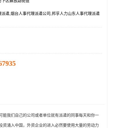
历下区解放路街道
理派遣,烟台人事代理派遣公司,邦孚人力山东人事代理派遣
67935
可能我们自己的公司或者单位就有派遣的同事每天和你一
的投资涌入中国，外资企业的进入必然要使用大量的劳动力