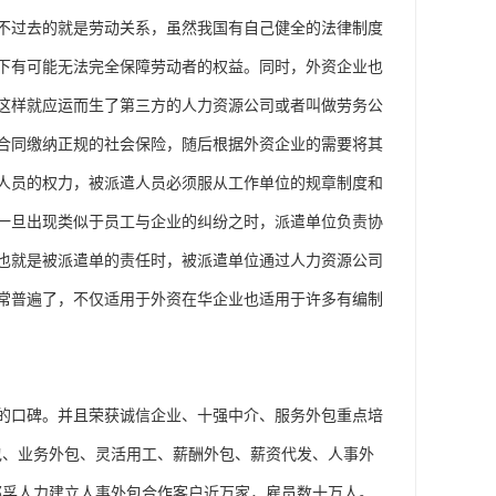
然不过去的就是劳动关系，虽然我国有自己健全的法律制度
下有可能无法完全保障劳动者的权益。同时，外资企业也
这样就应运而生了第三方的人力资源公司或者叫做劳务公
合同缴纳正规的社会保险，随后根据外资企业的需要将其
人员的权力，被派遣人员必须服从工作单位的规章制度和
一旦出现类似于员工与企业的纠纷之时，派遣单位负责协
也就是被派遣单的责任时，被派遣单位通过人力资源公司
常普遍了，不仅适用于外资在华企业也适用于许多有编制
的口碑。并且荣获诚信企业、十强中介、服务外包重点培
包、业务外包、灵活用工、薪酬外包、薪资代发、人事外
邦孚人力建立人事外包合作客户近万家，雇员数十万人。