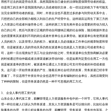
用然不过去的就是劳动关系，虽然我国有自己健全的法律制度保障劳动者的权益。
但是用工的主体不是我国境内的人员或者组织主体，在一些法定的权力下有可能无
法完全保障劳动者的权益。同时，外资企业也不愿意过多的参与到劳动关系中去，
只想把自己的全部精力都投入到自己的生产经营中去。这样就应运而生了第三方的
人力资源公司或者叫做劳务公司，这样的第三方首先将外资企业需要的劳动力招入
自己的公司，然后与其签订正规的劳动合同缴纳正规的社会保险，随后根据外资企
业的需要将其派遣到不同的岗位或者外资单位去从事劳动。被派遣单位有使用派遣
人员的权力，以及管理人员的权力，被派遣人员必须服从工作单位的规章制度和管
理。但是被派遣人员的劳动关系仍然在派遣单位也就是人力资源公司或者劳务公
司，这样一旦出现类似于员工与企业的纠纷之时，劳务派遣单位负责协商解决必要
的时候通过劳动仲裁或者法律渠道解决劳动纠纷，但是如果判定责任在用工一方也
就是被派遣单的责任时，被派遣单位通过人力资源公司支付劳动者的补偿或者损
失。这只是一开始劳务派遣的产生，随着后来社会经济的发展，劳务派遣已经非常
普遍了，不仅适用于外资在华企业也适用于许多有编制的社会单位，虽然后期受到
了种种的限制，但是劳务派遣仍然是一种不可忽视的用工方式。
3、 企业人事代理工资代发
山东企业人事代发工资，薪酬管理是人力资源服务外包中的一个环节，它和人事代
理一样往往被人们误认为劳务派遣，其实人力资源服务是可以细分的，比如社会保
险事务的办理、住房公积金事务的办理、薪酬管理、劳务派遣、劳务外包等等。之