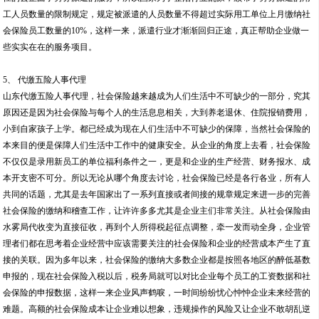
工人员数量的限制规定，规定被派遣的人员数量不得超过实际用工单位上月缴纳社
会保险员工数量的10%，这样一来，派遣行业才渐渐回归正途，真正帮助企业做一
些实实在在的服务项目。
5、 代缴五险人事代理
山东代缴五险人事代理，社会保险越来越成为人们生活中不可缺少的一部分，究其
原因还是因为社会保险与每个人的生活息息相关，大到养老退休、住院报销费用，
小到自家孩子上学。都已经成为现在人们生活中不可缺少的保障，当然社会保险的
本来目的便是保障人们生活中工作中的健康安全。从企业的角度上去看，社会保险
不仅仅是录用新员工的单位福利条件之一，更是和企业的生产经营、财务报水、成
本开支密不可分。所以无论从哪个角度去讨论，社会保险已经是各行各业，所有人
共同的话题，尤其是去年国家出了一系列直接或者间接的规章规定来进一步的完善
社会保险的缴纳和稽查工作，让许许多多尤其是企业主们非常关注。从社会保险由
水雾局代收变为直接征收，再到个人所得税起征点调整，牵一发而动全身，企业管
理者们都在思考着企业经营中应该需要关注的社会保险和企业的经营成本产生了直
接的关联。因为多年以来，社会保险的缴纳大多数企业都是按照各地区的醉低基数
申报的，现在社会保险入税以后，税务局就可以对比企业每个员工的工资数据和社
会保险的申报数据，这样一来企业风声鹤唳，一时间纷纷忧心忡忡企业未来经营的
难题。高额的社会保险成本让企业难以想象，违规操作的风险又让企业不敢胡乱逆