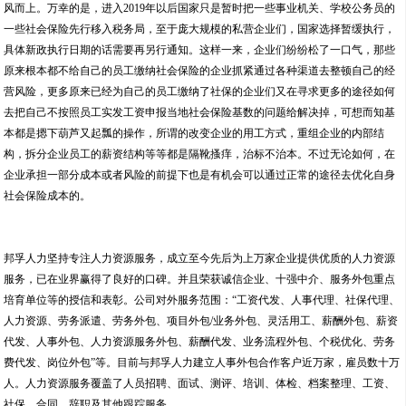
风而上。万幸的是，进入2019年以后国家只是暂时把一些事业机关、学校公务员的
一些社会保险先行移入税务局，至于庞大规模的私营企业们，国家选择暂缓执行，
具体新政执行日期的话需要再另行通知。这样一来，企业们纷纷松了一口气，那些
原来根本都不给自己的员工缴纳社会保险的企业抓紧通过各种渠道去整顿自己的经
营风险，更多原来已经为自己的员工缴纳了社保的企业们又在寻求更多的途径如何
去把自己不按照员工实发工资申报当地社会保险基数的问题给解决掉，可想而知基
本都是摁下葫芦又起瓢的操作，所谓的改变企业的用工方式，重组企业的内部结
构，拆分企业员工的薪资结构等等都是隔靴搔痒，治标不治本。不过无论如何，在
企业承担一部分成本或者风险的前提下也是有机会可以通过正常的途径去优化自身
社会保险成本的。
邦孚人力坚持专注人力资源服务，成立至今先后为上万家企业提供优质的人力资源
服务，已在业界赢得了良好的口碑。并且荣获诚信企业、十强中介、服务外包重点
培育单位等的授信和表彰。公司对外服务范围：“工资代发、人事代理、社保代理、
人力资源、劳务派遣、劳务外包、项目外包/业务外包、灵活用工、薪酬外包、薪资
代发、人事外包、人力资源服务外包、薪酬代发、业务流程外包、个税优化、劳务
费代发、岗位外包”等。目前与邦孚人力建立人事外包合作客户近万家，雇员数十万
人。人力资源服务覆盖了人员招聘、面试、测评、培训、体检、档案整理、工资、
社保、合同、辞职及其他跟踪服务。