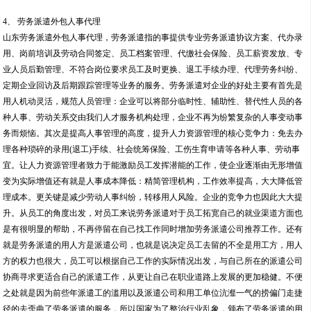
4、 劳务派遣外包人事代理
山东劳务派遣外包人事代理，劳务派遣指的事提供专业劳务派遣协议方案、代办录
用、岗前培训及劳动合同签定、员工档案管理、代缴社会保险、员工薪资发放、专
业人员后勤管理、不符合岗位要求员工及时更换、退工手续办理、代理劳务纠纷、
定期企业回访及后期跟踪管理等业务的服务。劳务派遣对企业的好处主要有首先是
用人机动灵活，规范人员管理：企业可以将部分临时性、辅助性、替代性人员的各
种人事、劳动关系交由我们人才服务机构处理，企业不再为纷繁复杂的人事变动事
务而烦恼。其次是提高人事管理的高度，提升人力资源管理的核心竞争力：免去办
理各种琐碎的录用(退工)手续、社会统筹保险、工伤生育申请等各种人事、劳动事
宜。让人力资源管理者致力于能激励员工发挥潜能的工作，使企业逐渐由无形增值
变为实际增值还有就是人事成本降低：精简管理机构，工作效率提高，大大降低管
理成本。更关键是减少劳动人事纠纷，转移用人风险。企业的竞争力也因此大大提
升。从员工的角度出发，对员工来说劳务派遣对于员工拓宽自己的就业渠道方面也
是有很明显的帮助，不再停留在自己找工作同时增加劳务派遣公司推荐工作。还有
就是劳务派遣的用人方是派遣公司，也就是说决定员工去留的不全是用工方，用人
方的权力也很大，员工可以根据自己工作的实际情况出发，与自己所在的派遣公司
协商寻求更适合自己的派遣工作，从更让自己在职业道路上发展的更加稳健。不便
之处就是因为前些年派遣工的滥用以及派遣公司和用工单位沆瀣一气的捞偏门走捷
径的去歪曲了劳务派遣的服务，所以国家为了整治行业乱象，颁布了劳务派遣的用