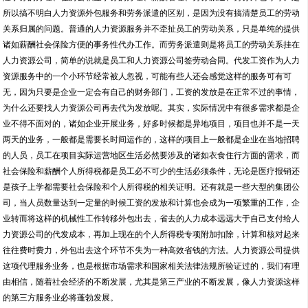
所以搞不明白人力资源外包服务和劳务派遣的区别，是因为没有搞清楚员工的劳动
关系归属的问题。普通的人力资源服务并不牵扯员工的劳动关系，只是单纯的提供
诸如薪酬社会保险方便的事务性代办工作。而劳务派遣则是将员工的劳动关系挂在
人力资源公司，简单的说就是员工和人力资源公司签劳动合同。代发工资作为人力
资源服务中的一个小环节经常被人忽视，可能有些人还会感觉这样的服务可有可
无，因为只要是企业一定会有自己的财务部门，工资的发放是在正常不过的事情，
为什么还要找人力资源公司再去代为发放呢。其实，实际情况中有很多需求都是企
业不得不面对的，诸如企业开展业务，好多时候都是异地项目，项目也并不是一天
两天的业务，一般都是需要长时间运作的，这样的项目上一般都是企业在当地招聘
的人员，员工在项目实际运营地区生活必然要涉及的诸如衣食住行方面的需求，而
社会保险和薪酬个人所得税都是员工必不可少的生活必须条件，无论是医疗报销还
是孩子上学都需要社会保险和个人所得税的相关证明。还有就是一些大型的集团公
司，当人员数量达到一定量的时候工资的发放和计算也会成为一项繁重的工作，企
业转而将这样的机械性工作转移外包出去，省去的人力成本远远大于自己支付给人
力资源公司的代发成本，再加上现在的个人所得税专项附加扣除，计算和核对起来
往往费时费力，外包出去这个环节不失为一种高效省钱的方法。人力资源公司提供
这项代理服务业务，也是根据市场需求和国家相关法律法规所验证过的，我们有理
由相信，随着社会经济的不断发展，尤其是第三产业的不断发展，像人力资源这样
的第三方服务业必将蓬勃发展。