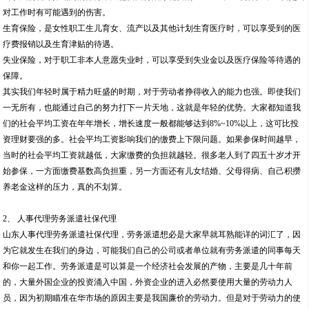
对工作时有可能遇到的伤害。
生育保险，是女性职工生儿育女、流产以及其他计划生育医疗时，可以享受到的医
疗费报销以及生育津贴的待遇。
失业保险，对于职工非本人意愿失业时，可以享受到失业金以及医疗保险等待遇的
保障。
其实我们年轻时属于精力旺盛的时期，对于劳动者挣得收入的能力也强。即使我们
一无所有，也能通过自己的努力打下一片天地，这就是年轻的优势。大家都知道我
们的社会平均工资在年年增长，增长速度一般都能够达到8%~10%以上，这可比投
资理财要强的多。社会平均工资影响我们的缴费上下限问题。如果参保时间越早，
当时的社会平均工资就越低，大家缴费的负担就越轻。很多老人到了四五十岁才开
始参保，一方面缴费基数高负担重，另一方面还有儿女结婚、父母得病、自己积攒
养老金这样的压力，真的不划算。
2、 人事代理劳务派遣社保代理
山东人事代理劳务派遣社保代理，劳务派遣想必是大家早就耳熟能详的词汇了，因
为它就发生在我们的身边，可能我们自己的公司或者单位就有劳务派遣的同事每天
和你一起工作。劳务派遣是可以算是一个经济社会发展的产物，主要是几十年前
的，大量外国企业的投资涌入中国，外资企业的进入必然要使用大量的劳动力人
员，因为初期瞄准在华市场的原因主要是我国廉价的劳动力。但是对于劳动力的使