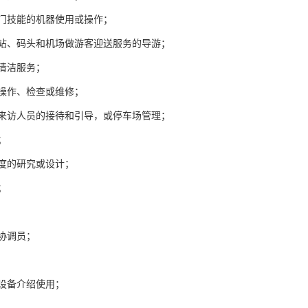
专门技能的机器使用或操作；
车站、码头和机场做游客迎送服务的导游；
供清洁服务；
的操作、检查或维修；
所来访人员的接待和引导，或停车场管理；
；
制度的研究或设计；
；
业协调员；
化设备介绍使用；