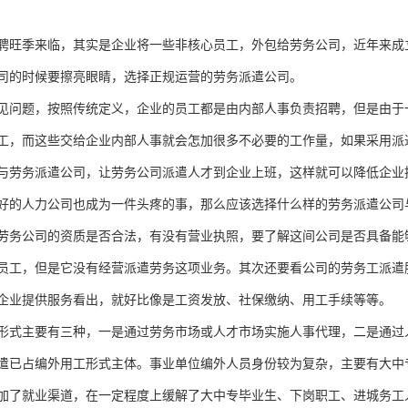
聘旺季来临，其实是企业将一些非核心员工，外包给劳务公司，近年来成
司的时候要擦亮眼睛，选择正规运营的劳务派遣公司。
见问题，按照传统定义，企业的员工都是由内部人事负责招聘，但是由于
工，而这些交给企业内部人事就会怎加很多不必要的工作量，如果采用派
与劳务派遣公司，让劳务公司派遣人才到企业上班，这样就可以降低企业
好的人力公司也成为一件头疼的事，那么应该选择什么样的劳务派遣公司
劳务公司的资质是否合法，有没有营业执照，要了解这间公司是否具备能
员工，但是它没有经营派遣劳务这项业务。其次还要看公司的劳务工派遣
企业提供服务看出，就好比像是工资发放、社保缴纳、用工手续等等。
形式主要有三种，一是通过劳务市场或人才市场实施人事代理，二是通过
遣已占编外用工形式主体。事业单位编外人员身份较为复杂，主要有大中
加了就业渠道，在一定程度上缓解了大中专毕业生、下岗职工、进城务工