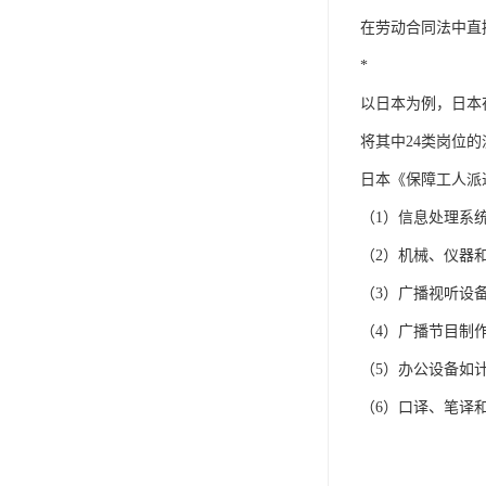
单工伤险
在劳动合同法中直
人事外包
*
以日本为例，日本
将其中24类岗位
日本《保障工人派
（1）信息处理系
（2）机械、仪器
（3）广播视听设
（4）广播节目制
（5）办公设备如
（6）口译、笔译