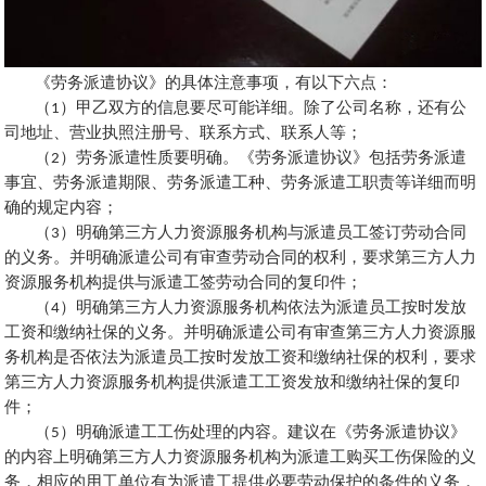
《劳务派遣协议》的具体注意事项，有以下六点：
（
1
）甲乙双方的信息要尽可能详细。除了公司名称，还有公
司地址、营业执照注册号、联系方式、联系人等；
（
2
）劳务派遣性质要明确。《劳务派遣协议》包括劳务派遣
事宜、劳务派遣期限、劳务派遣工种、劳务派遣工职责等详细而明
确的规定内容；
（
3
）明确第三方人力资源服务机构与派遣员工签订劳动合同
的义务。并明确派遣公司有审查劳动合同的权利，要求第三方人力
资源服务机构提供与派遣工签劳动合同的复印件；
（
4
）明确第三方人力资源服务机构依法为派遣员工按时发放
工资和缴纳社保的义务。并明确派遣公司有审查第三方人力资源服
务机构是否依法为派遣员工按时发放工资和缴纳社保的权利，要求
第三方人力资源服务机构提供派遣工工资发放和缴纳社保的复印
件；
（
5
）明确派遣工工伤处理的内容。建议在《劳务派遣协议》
的内容上明确第三方人力资源服务机构为派遣工购买工伤保险的义
务，相应的用工单位有为派遣工提供必要劳动保护的条件的义务，