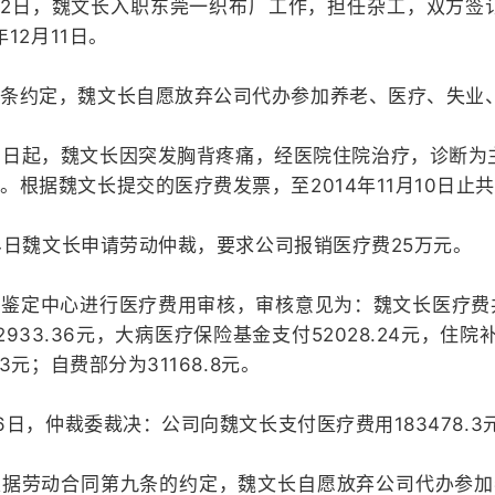
2月12日，魏文长入职东莞一织布厂工作，担任杂工，双方签
年12月11日。
九条约定，魏文长自愿放弃公司代办参加养老、医疗、失业
月17日起，魏文长因突发胸背疼痛，经医院住院治疗，诊断为主动
。根据魏文长提交的医疗费发票，至2014年11月10日止共产
月14日魏文长申请劳动仲裁，要求公司报销医疗费25万元。
鉴定中心进行医疗费用审核，审核意见为：魏文长医疗费共计
933.36元，大病医疗保险基金支付52028.24元，住院
.3元；自费部分为31168.8元。
月26日，仲裁委裁决：公司向魏文长支付医疗费用183478
根据劳动合同第九条的约定，魏文长自愿放弃公司代办参加