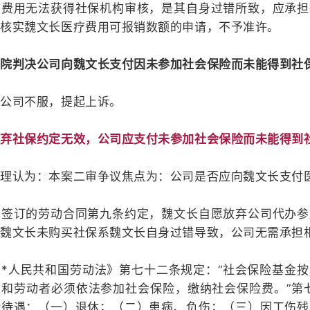
疗费用无法获得社保机构审核，是其自身过错所致，应承担
构核实魏文长医疗费用可报销数额的申请，不予准许。
院判决公司向魏文长支付因未参加社会保险而未能得到社保报
，公司不服，提起上诉。
放弃社保约定无效，公司应支付未参加社会保险而未能得到
审理认为：本案二审争议焦点为：公司是否应向魏文长支付
方签订的劳动合同第九条约定，魏文长自愿放弃公司代办参
，魏文长未购买社保系魏文长自身过错导致，公司无需承担
*人民共和国劳动法》第七十二条规定：“社会保险基金
和劳动者必须依法参加社会保险，缴纳社会保险费。”第
险待遇：（一）退休；（二）患病、负伤；（三）因工伤残