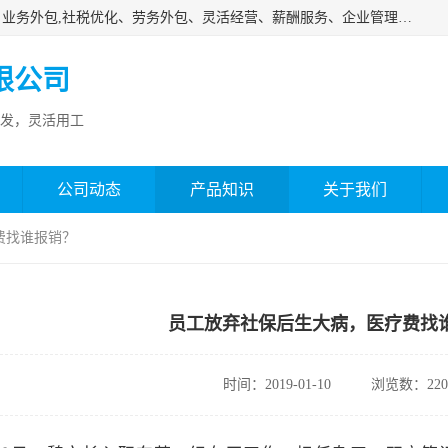
济南邦孚服务外包有限公司是专业从事灵活用工、人事代理、业务外包,社税优化、劳务外包、灵活经营、薪酬服务、企业管理咨询等的全国性的服务外包机构，邦孚人力—合法合规的灵活用工、人力外包、劳务派遣、共享经济财税优化专家，是国内提供企业人力资源综合解决方案有影响的人力资源公司之一。
限公司
发，灵活用工
公司动态
产品知识
关于我们
费找谁报销？
员工放弃社保后生大病，医疗费找
时间：2019-01-10
浏览数：220