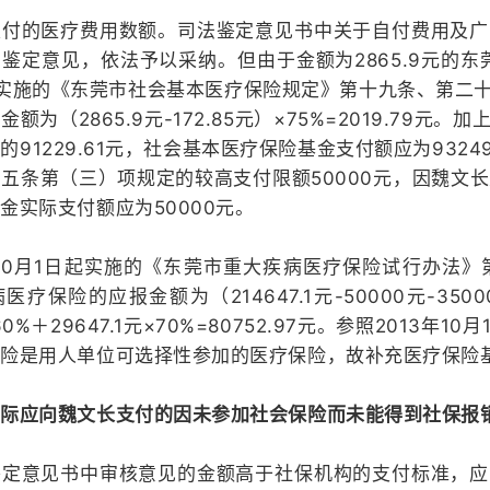
支付的医疗费用数额。司法鉴定意见书中关于自付费用及广
鉴定意见，依法予以采纳。但由于金额为2865.9元的东
起实施的《东莞市社会基本医疗保险规定》第十九条、第二
额为（2865.9元-172.85元）×75%=2019.7
的91229.61元，社会基本医疗保险基金支付额应为932
五条第（三）项规定的较高支付限额50000元，因魏文
金实际支付额应为50000元。
年10月1日起实施的《东莞市重大疾病医疗保险试行办法
疗保险的应报金额为（214647.1元-50000元-350
×60%＋29647.1元×70%=80752.97元。参照201
保险是用人单位可选择性参加的医疗保险，故补充医疗保险
际应向魏文长支付的因未参加社会保险而未能得到社保报销的
鉴定意见书中审核意见的金额高于社保机构的支付标准，应