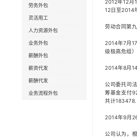
2012年1
劳务外包
12日至2014
灵活用工
劳动合同第
人力资源外包
2014年7
业务外包
级极高危组）
薪酬外包
2014年8
薪资代发
薪酬代发
公司委托司法
筹基金支付92
业务流程外包
共计183478
税务筹划
2014年9
岗位外包
劳务派遣
公司认为，