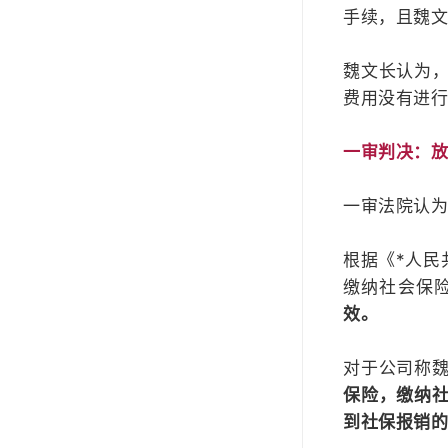
手续，且魏
单工伤险
人事外包
魏文长认为
费用没有进
一审判决：
一审法院认
根据《*人民
缴纳社会保
效。
对于公司称
保险，缴纳
到社保报销